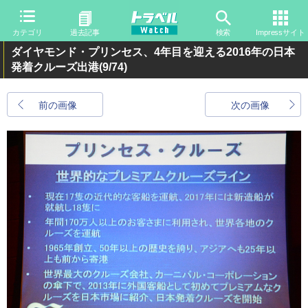
カテゴリ
過去記事
検索
Impressサイト
ダイヤモンド・プリンセス、4年目を迎える2016年の日本
発着クルーズ出港
(9/74)
前の画像
次の画像