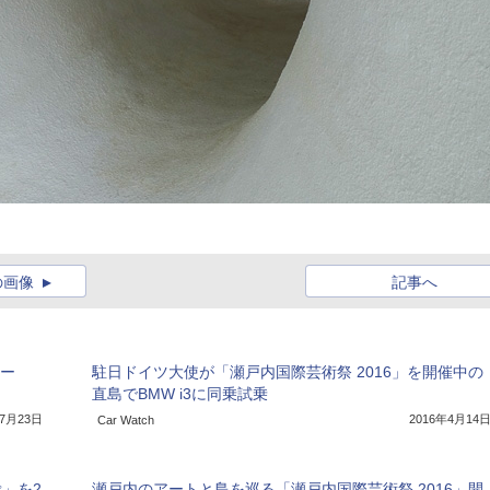
の画像
記事へ
ポー
駐日ドイツ大使が「瀬戸内国際芸術祭 2016」を開催中の
直島でBMW i3に同乗試乗
年7月23日
2016年4月14
Car Watch
」を2
瀬戸内のアートと島を巡る「瀬戸内国際芸術祭 2016」開