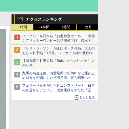
アクセスランキング
1時間
24時間
1週間
1カ月
ユニクロ、今日から「お盆特別セール」。涼感
シアサッカーワンピース待望値下げ、撥水ギア
ショーツは1990円に
「リサ・ラーソン」がま口ポーチ付録、大人の
おしゃれ手帖 10月号。ジャカード織の北欧猫デ
ザイン
【週末駅弁】東京駅「Suicaのペンギン チキン
のり弁」
九州の高速道路、お盆期間は松橋ICなど通行止
め端末を先頭にした渋滞予測。東九州道への迂
回は料金調整を実施
フェラーリを手がけたピニンファリーナ、日本
の鉄道を初デザイン。南海電鉄が新たな「空港
特急」をなにわ筋線へ導入
もっと見る