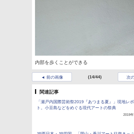
内部を歩くことができる
(14/44)
前の画像
次
関連記事
「瀬戸内国際芸術祭2019『あつまる夏』」現地レ
ト。小豆島などをめぐる現代アートの祭典
2019
JR西日本・JR四国、「岡山・香川アート往復きっぷ