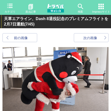
カテゴリ
過去記事
検索
Impressサイト
天草エアライン、Dash 8退役記念のプレミアムフライトを
2月7日運航
(7/45)
前の画像
次の画像