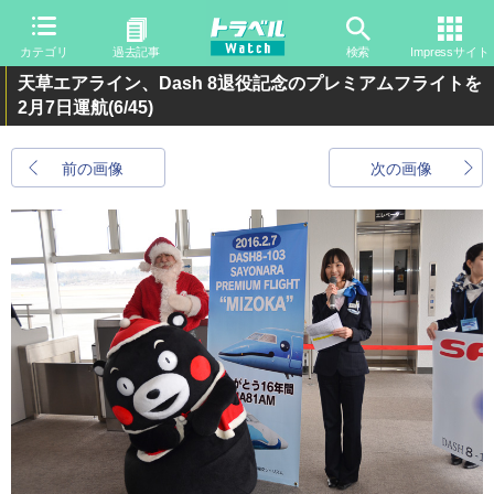
カテゴリ
過去記事
検索
Impressサイト
天草エアライン、Dash 8退役記念のプレミアムフライトを
2月7日運航
(6/45)
前の画像
次の画像