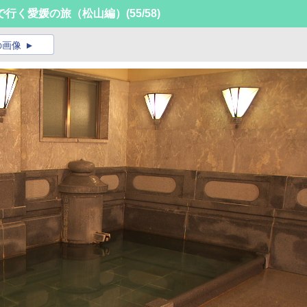
で行く愛媛の旅（松山編）
(55/58)
の画像