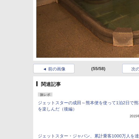
(55/58)
前の画像
次
関連記事
旅レポ
ジェットスターの成田～熊本便を使って1泊2日で熊
を楽しんだ（後編）
201
ジェットスター・ジャパン、累計乗客1000万人を