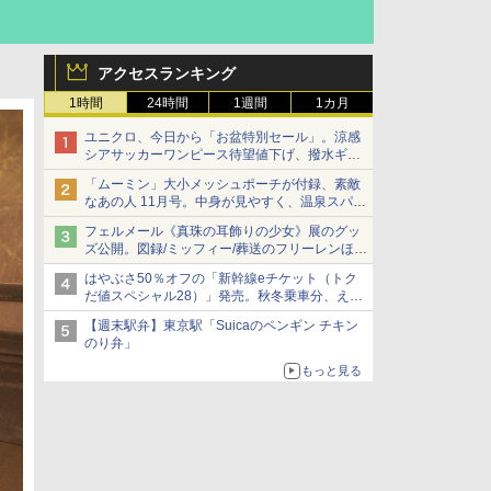
アクセスランキング
1時間
24時間
1週間
1カ月
ユニクロ、今日から「お盆特別セール」。涼感
シアサッカーワンピース待望値下げ、撥水ギア
ショーツは1990円に
「ムーミン」大小メッシュポーチが付録、素敵
なあの人 11月号。中身が見やすく、温泉スパに
も使える
フェルメール《真珠の耳飾りの少女》展のグッ
ズ公開。図録/ミッフィー/葬送のフリーレンほ
か、注目ブランドコラボが実現
はやぶさ50％オフの「新幹線eチケット（トク
だ値スペシャル28）」発売。秋冬乗車分、えき
ねっと限定
【週末駅弁】東京駅「Suicaのペンギン チキン
のり弁」
もっと見る