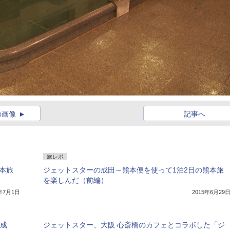
の画像
記事へ
旅レポ
本旅
ジェットスターの成田～熊本便を使って1泊2日の熊本旅
を楽しんだ（前編）
5年7月1日
2015年6月29
達成
ジェットスター、大阪 心斎橋のカフェとコラボした「ジ