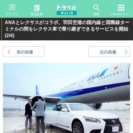
カテゴリ
過去記事
検索
Impressサイト
ANAとレクサスがコラボ、羽田空港の国内線と国際線ター
ミナルの間をレクサス車で乗り継ぎできるサービスを開始
(2/4)
前の画像
次の画像