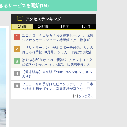
きるサービスを開始
(1/4)
アクセスランキング
1時間
24時間
1週間
1カ月
ユニクロ、今日から「お盆特別セール」。涼感
シアサッカーワンピース待望値下げ、撥水ギア
ショーツは1990円に
「リサ・ラーソン」がま口ポーチ付録、大人の
おしゃれ手帖 10月号。ジャカード織の北欧猫デ
ザイン
はやぶさ50％オフの「新幹線eチケット（トク
だ値スペシャル28）」発売。秋冬乗車分、えき
ねっと限定
【週末駅弁】東京駅「Suicaのペンギン チキン
のり弁」
フェラーリを手がけたピニンファリーナ、日本
の鉄道を初デザイン。南海電鉄が新たな「空港
特急」をなにわ筋線へ導入
もっと見る