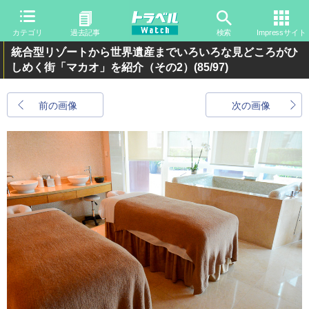
カテゴリ
過去記事
検索
Impressサイト
統合型リゾートから世界遺産までいろいろな見どころがひ
しめく街「マカオ」を紹介（その2）
(85/97)
前の画像
次の画像