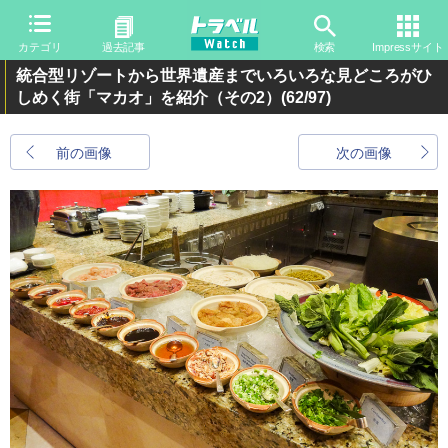
カテゴリ
過去記事
検索
Impressサイト
統合型リゾートから世界遺産までいろいろな見どころがひ
しめく街「マカオ」を紹介（その2）
(62/97)
前の画像
次の画像