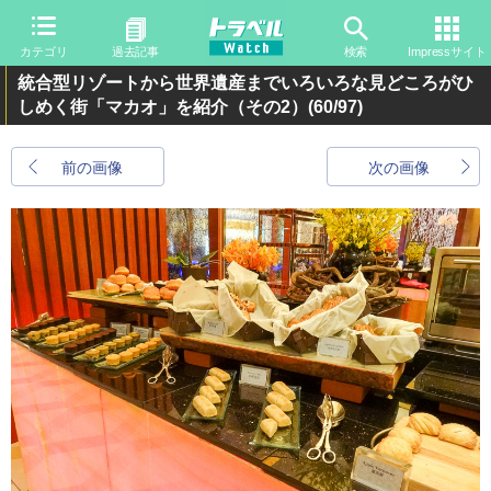
カテゴリ
過去記事
検索
Impressサイト
統合型リゾートから世界遺産までいろいろな見どころがひ
しめく街「マカオ」を紹介（その2）
(60/97)
前の画像
次の画像