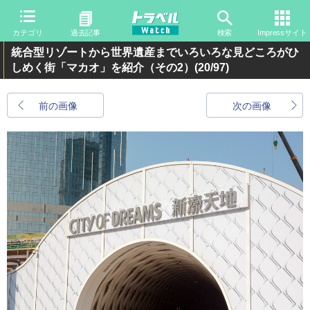
カテゴリ
過去記事
検索
Impressサイト
統合型リゾートから世界遺産までいろいろな見どころがひ
しめく街「マカオ」を紹介（その2）
(20/97)
前の画像
次の画像