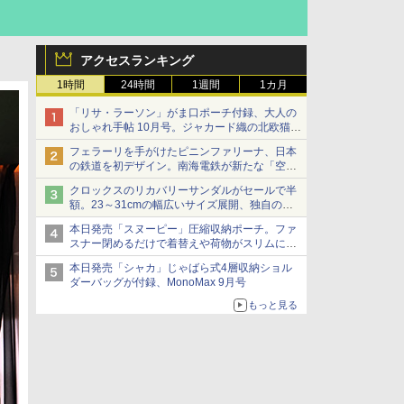
アクセスランキング
1時間
24時間
1週間
1カ月
「リサ・ラーソン」がま口ポーチ付録、大人の
おしゃれ手帖 10月号。ジャカード織の北欧猫デ
ザイン
フェラーリを手がけたピニンファリーナ、日本
の鉄道を初デザイン。南海電鉄が新たな「空港
特急」をなにわ筋線へ導入
クロックスのリカバリーサンダルがセールで半
額。23～31cmの幅広いサイズ展開、独自のク
ッション素材を採用
本日発売「スヌーピー」圧縮収納ポーチ。ファ
スナー閉めるだけで着替えや荷物がスリムにま
とまる
本日発売「シャカ」じゃばら式4層収納ショル
ダーバッグが付録、MonoMax 9月号
もっと見る