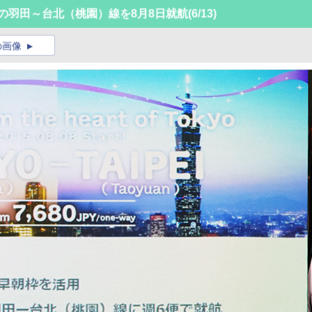
らの羽田～台北（桃園）線を8月8日就航
(6/13)
の画像