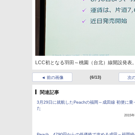
LCC初となる羽田～桃園（台北）線開設発表
(6/13)
前の画像
次
関連記事
3月29日に就航したPeachの福岡～成田線 初便に乗
た
2015
Peach、4790円からの低価格で攻める成田～福岡