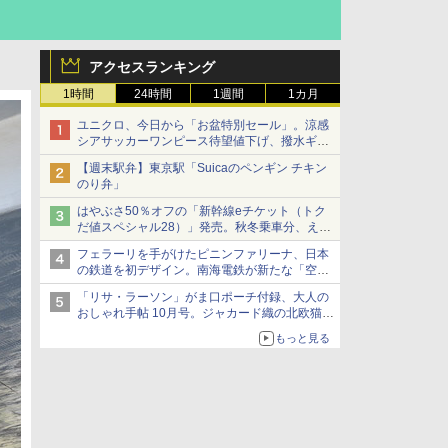
アクセスランキング
1時間
24時間
1週間
1カ月
ユニクロ、今日から「お盆特別セール」。涼感
シアサッカーワンピース待望値下げ、撥水ギア
ショーツは1990円に
【週末駅弁】東京駅「Suicaのペンギン チキン
のり弁」
はやぶさ50％オフの「新幹線eチケット（トク
だ値スペシャル28）」発売。秋冬乗車分、えき
ねっと限定
フェラーリを手がけたピニンファリーナ、日本
の鉄道を初デザイン。南海電鉄が新たな「空港
特急」をなにわ筋線へ導入
「リサ・ラーソン」がま口ポーチ付録、大人の
おしゃれ手帖 10月号。ジャカード織の北欧猫デ
ザイン
もっと見る