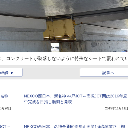
は、コンクリートが剥落しないように特殊なシートで覆われて
の画像
記事へ
の名称
NEXCO西日本、新名神 神戸JCT～高槻JCT間は2016年度
中完成を目指し順調と発表
年5月20日
2015年11月11
JCT～
NEXCO西日本、名神全通50周年企画第1弾高速道路川柳