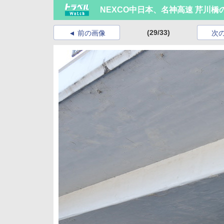
NEXCO中日本、名神高速 芹川
(29/33)
前の画像
次