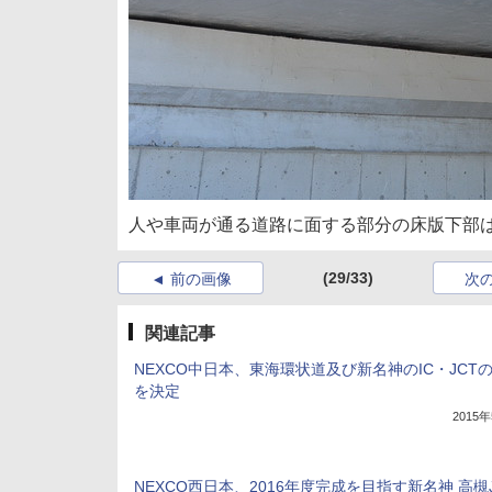
人や車両が通る道路に面する部分の床版下部
(29/33)
前の画像
次
関連記事
NEXCO中日本、東海環状道及び新名神のIC・JCT
を決定
2015
NEXCO西日本、2016年度完成を目指す新名神 高槻