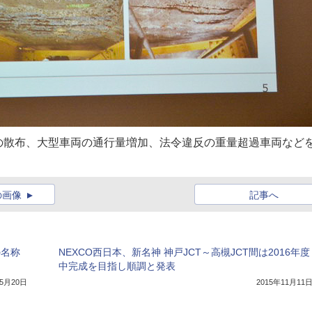
の散布、大型車両の通行量増加、法令違反の重量超過車両など
の画像
記事へ
の名称
NEXCO西日本、新名神 神戸JCT～高槻JCT間は2016年度
中完成を目指し順調と発表
年5月20日
2015年11月11