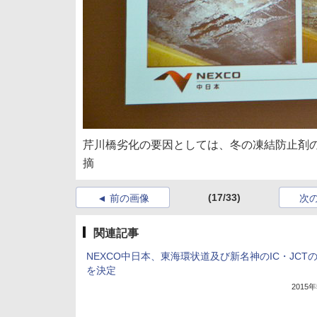
芹川橋劣化の要因としては、冬の凍結防止剤
摘
(17/33)
前の画像
次
関連記事
NEXCO中日本、東海環状道及び新名神のIC・JCT
を決定
2015