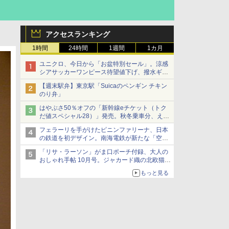
アクセスランキング
1時間
24時間
1週間
1カ月
ユニクロ、今日から「お盆特別セール」。涼感
シアサッカーワンピース待望値下げ、撥水ギア
ショーツは1990円に
【週末駅弁】東京駅「Suicaのペンギン チキン
のり弁」
はやぶさ50％オフの「新幹線eチケット（トク
だ値スペシャル28）」発売。秋冬乗車分、えき
ねっと限定
フェラーリを手がけたピニンファリーナ、日本
の鉄道を初デザイン。南海電鉄が新たな「空港
特急」をなにわ筋線へ導入
「リサ・ラーソン」がま口ポーチ付録、大人の
おしゃれ手帖 10月号。ジャカード織の北欧猫デ
ザイン
もっと見る