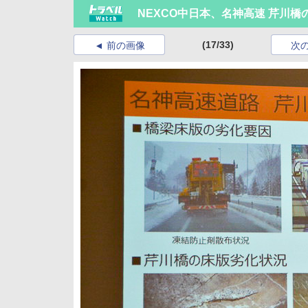
NEXCO中日本、名神高速 芹川
(17/33)
前の画像
次