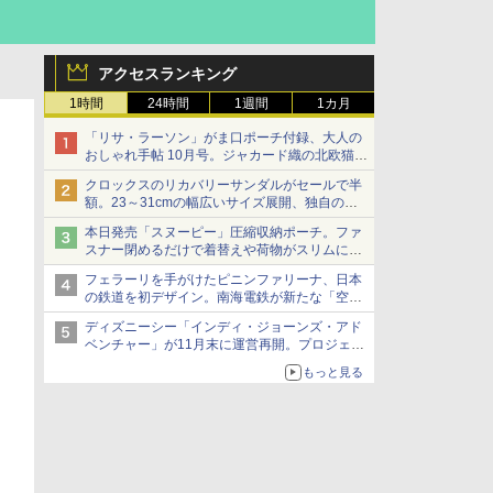
アクセスランキング
1時間
24時間
1週間
1カ月
「リサ・ラーソン」がま口ポーチ付録、大人の
おしゃれ手帖 10月号。ジャカード織の北欧猫デ
ザイン
クロックスのリカバリーサンダルがセールで半
額。23～31cmの幅広いサイズ展開、独自のク
ッション素材を採用
本日発売「スヌーピー」圧縮収納ポーチ。ファ
スナー閉めるだけで着替えや荷物がスリムにま
とまる
フェラーリを手がけたピニンファリーナ、日本
の鉄道を初デザイン。南海電鉄が新たな「空港
特急」をなにわ筋線へ導入
ディズニーシー「インディ・ジョーンズ・アド
ベンチャー」が11月末に運営再開。プロジェク
ションマッピングを追加、DPAは1500円
もっと見る