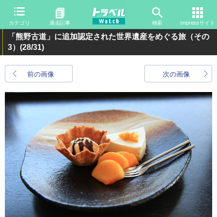
カテゴリ
過去記事
検索
Impressサイト
「熊野古道」に追加認定された世界遺産をめぐる旅（その
3）
(28/31)
前の画像
次の画像