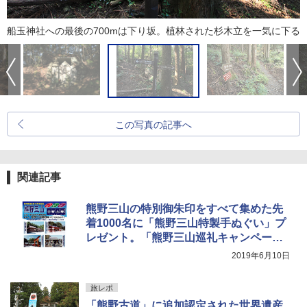
船玉神社への最後の700mは下り坂。植林された杉木立を一気に下る
この写真の記事へ
関連記事
熊野三山の特別御朱印をすべて集めた先
着1000名に「熊野三山特製手ぬぐい」プ
レゼント。「熊野三山巡礼キャンペー
ン」開始
2019年6月10日
旅レポ
「熊野古道」に追加認定された世界遺産