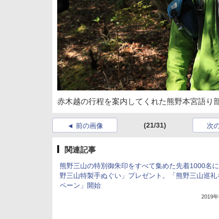
赤木越の行程を案内してくれた熊野本宮語り
(21/31)
前の画像
次
関連記事
熊野三山の特別御朱印をすべて集めた先着1000名
野三山特製手ぬぐい」プレゼント。「熊野三山巡礼
ペーン」開始
2019