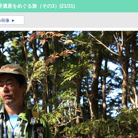
界遺産をめぐる旅（その3）
(21/31)
の画像