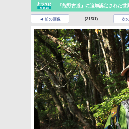
「熊野古道」に追加認定された世
(21/31)
前の画像
次