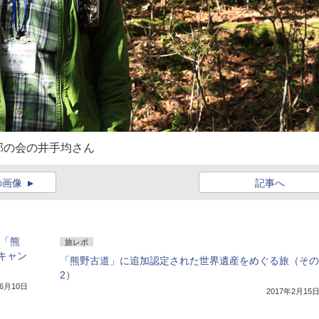
部の会の井手均さん
の画像
記事へ
に「熊
旅レポ
キャン
「熊野古道」に追加認定された世界遺産をめぐる旅（その
2）
年6月10日
2017年2月15