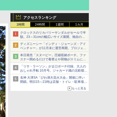
アクセスランキング
1時間
24時間
1週間
1カ月
クロックスのリカバリーサンダルがセールで半
額。23～31cmの幅広いサイズ展開、独自のク
ッション素材を採用
ディズニーシー「インディ・ジョーンズ・アド
ベンチャー」が11月末に運営再開。プロジェク
ションマッピングを追加、DPAは1500円
本日発売「スヌーピー」圧縮収納ポーチ。ファ
スナー閉めるだけで着替えや荷物がスリムにま
とまる
「リサ・ラーソン」がま口ポーチ付録、大人の
おしゃれ手帖 10月号。ジャカード織の北欧猫デ
ザイン
名神 大津SA「びわ湖大花火大会」開催に伴い
閉鎖。明日15～21時は店舗・トイレ・駐車場の
利用不可
もっと見る