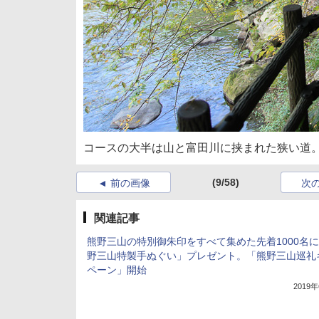
コースの大半は山と富田川に挟まれた狭い道
(9/58)
前の画像
次
関連記事
熊野三山の特別御朱印をすべて集めた先着1000名
野三山特製手ぬぐい」プレゼント。「熊野三山巡礼
ペーン」開始
2019