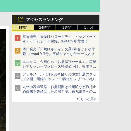
アクセスランキング
1時間
24時間
1週間
1カ月
本日発売「日焼けハローキティ」ビッグトート
＆チャームポーチ付録、sweet 9月号増刊
本日発売「日焼けキティ」文具9点セットが付
録、sweet 9月号。平成ギャルな缶ケース入り
ユニクロ、今日から「お盆特別セール」。涼感
シアサッカーワンピース待望値下げ、撥水ギア
ショーツは1990円に
フェルメール《真珠の耳飾りの少女》展のグッ
ズ公開。図録/ミッフィー/葬送のフリーレンほ
か、注目ブランドコラボが実現
九州の高速道路、お盆期間は松橋ICなど通行止
め端末を先頭にした渋滞予測。東九州道への迂
回は料金調整を実施
もっと見る