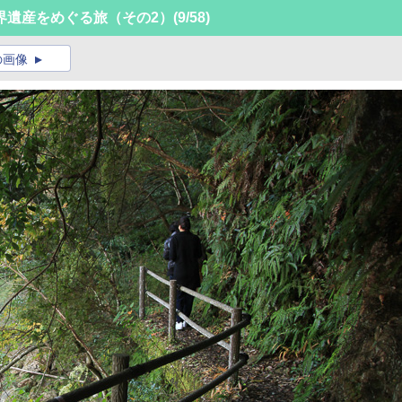
界遺産をめぐる旅（その2）
(9/58)
の画像