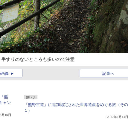
。手すりのないところも多いので注意
の画像
記事へ
に「熊
旅レポ
キャン
「熊野古道」に追加認定された世界遺産をめぐる旅（その
１）
年6月10日
2017年1月14