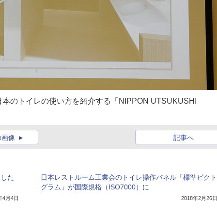
トイレの使い方を紹介する「NIPPON UTSUKUSHI
の画像
記事へ
用した
日本レストルーム工業会のトイレ操作パネル「標準ピクト
グラム」が国際規格（ISO7000）に
9年4月4日
2018年2月26