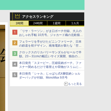
アクセスランキング
1時間
24時間
1週間
1カ月
「リサ・ラーソン」がま口ポーチ付録、大人の
おしゃれ手帖 10月号。ジャカード織の北欧猫デ
ザイン
フェラーリを手がけたピニンファリーナ、日本
の鉄道を初デザイン。南海電鉄が新たな「空港
特急」をなにわ筋線へ導入
クロックスのリカバリーサンダルがセールで半
額。23～31cmの幅広いサイズ展開、独自のク
ッション素材を採用
本日発売「スヌーピー」圧縮収納ポーチ。ファ
スナー閉めるだけで着替えや荷物がスリムにま
とまる
本日発売「シャカ」じゃばら式4層収納ショル
ダーバッグが付録、MonoMax 9月号
もっと見る