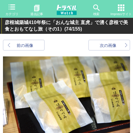
カテゴリ
過去記事
検索
Impressサイト
彦根城築城410年祭に「おんな城主 直虎」で湧く彦根で美
食とおもてなし旅（その1）
(74/155)
前の画像
次の画像