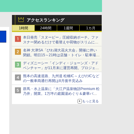
アクセスランキング
1時間
24時間
1週間
1カ月
本日発売「スヌーピー」圧縮収納ポーチ。ファ
スナー閉めるだけで着替えや荷物がスリムにま
とまる
名神 大津SA「びわ湖大花火大会」開催に伴い
閉鎖。明日15～21時は店舗・トイレ・駐車場の
利用不可
ディズニーシー「インディ・ジョーンズ・アド
ベンチャー」が11月末に運営再開。プロジェク
ションマッピングを追加、DPAは1500円
熊本の高速道路、九州道 松橋IC～えびのICなど
の一般車両通行再開は8月後半見込み
群馬・水上温泉に「大江戸温泉物語Premium 松
乃井」開業。1万坪の庭園湯めぐり＆豪華バイ
キングを体験してきた！
もっと見る