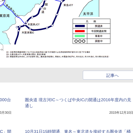
記事へ
000台
圏央道 境古河IC～つくば中央ICの開通は2016年度内の見
通し
年3月30日
2015年12月10
C」開
10月31日15時開通、東名～東北道を接続する圏央道「桶