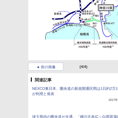
(4/4)
前の画像
関連記事
NEXCO東日本、圏央道の新規開通区間は1日約2万1
が利用と発表
2017
埼玉県内の圏央道が全通。「桶川北本IC～白岡菖蒲I