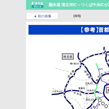
圏央道 境古河IC～つくば中央ICが2
(4/4)
前の画像