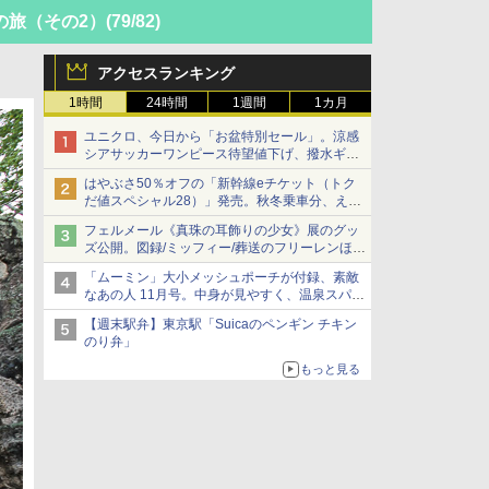
の旅（その2）
(79/82)
アクセスランキング
1時間
24時間
1週間
1カ月
ユニクロ、今日から「お盆特別セール」。涼感
シアサッカーワンピース待望値下げ、撥水ギア
ショーツは1990円に
はやぶさ50％オフの「新幹線eチケット（トク
だ値スペシャル28）」発売。秋冬乗車分、えき
ねっと限定
フェルメール《真珠の耳飾りの少女》展のグッ
ズ公開。図録/ミッフィー/葬送のフリーレンほ
か、注目ブランドコラボが実現
「ムーミン」大小メッシュポーチが付録、素敵
なあの人 11月号。中身が見やすく、温泉スパに
も使える
【週末駅弁】東京駅「Suicaのペンギン チキン
のり弁」
もっと見る