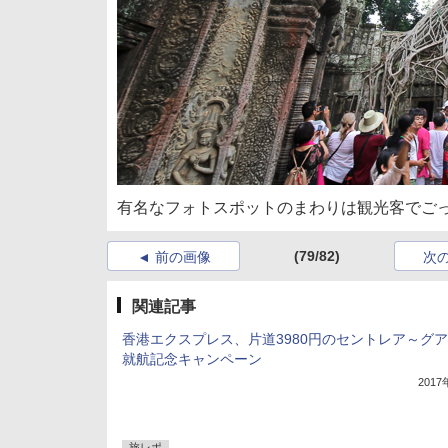
有名なフォトスポットのまわりは観光客でご
(79/82)
前の画像
次
関連記事
香港エクスプレス、片道3980円のセントレア～グ
就航記念キャンペーン
201
旅レポ