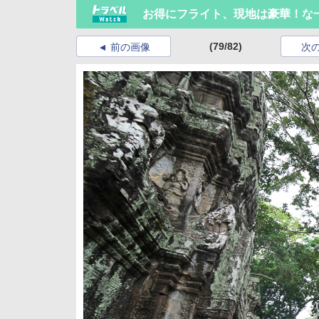
お得にフライト、現地は豪華！な
(79/82)
前の画像
次