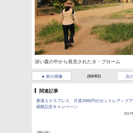
深い森の中から発見されたタ・プローム
(66/82)
前の画像
次
関連記事
香港エクスプレス、片道3980円のセントレア～グ
就航記念キャンペーン
201
旅レポ