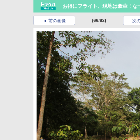
お得にフライト、現地は豪華！な
(66/82)
前の画像
次