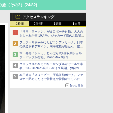
の旅（その2）
(24/82)
アクセスランキング
1時間
24時間
1週間
1カ月
「リサ・ラーソン」がま口ポーチ付録、大人の
おしゃれ手帖 10月号。ジャカード織の北欧猫デ
ザイン
フェラーリを手がけたピニンファリーナ、日本
の鉄道を初デザイン。南海電鉄が新たな「空港
特急」をなにわ筋線へ導入
本日発売「シャカ」じゃばら式4層収納ショル
ダーバッグが付録、MonoMax 9月号
クロックスのリカバリーサンダルがセールで半
額。23～31cmの幅広いサイズ展開、独自のク
ッション素材を採用
本日発売「スヌーピー」圧縮収納ポーチ。ファ
スナー閉めるだけで着替えや荷物がスリムにま
とまる
もっと見る