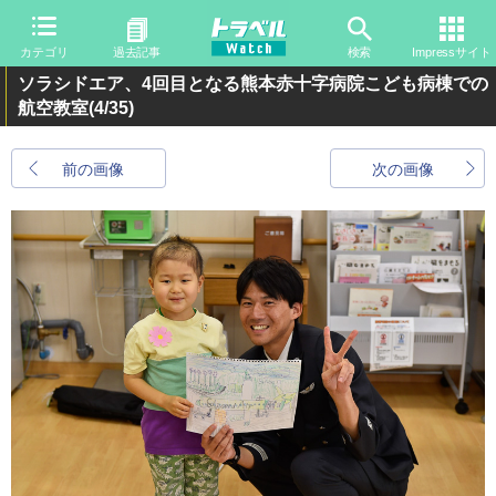
カテゴリ
過去記事
検索
Impressサイト
ソラシドエア、4回目となる熊本赤十字病院こども病棟での
航空教室
(4/35)
前の画像
次の画像