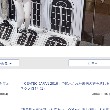
の画像
記事へ
を展示
「CEATEC JAPAN 2016」で展示された未来の旅を感じる
テクノロジ（1）
年10月4日
2016年10月6
“家電見本市”が生まれ変わり、交通や生活を便利にする異