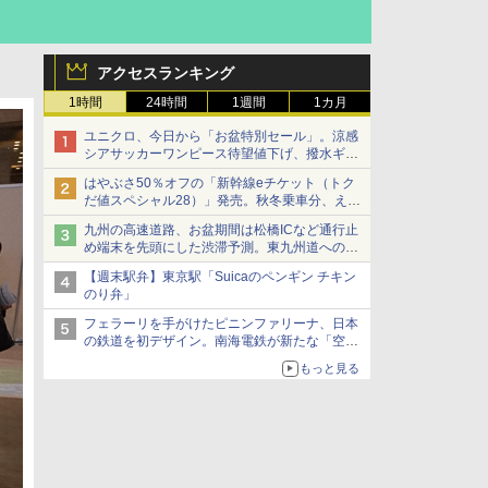
アクセスランキング
1時間
24時間
1週間
1カ月
ユニクロ、今日から「お盆特別セール」。涼感
シアサッカーワンピース待望値下げ、撥水ギア
ショーツは1990円に
はやぶさ50％オフの「新幹線eチケット（トク
だ値スペシャル28）」発売。秋冬乗車分、えき
ねっと限定
九州の高速道路、お盆期間は松橋ICなど通行止
め端末を先頭にした渋滞予測。東九州道への迂
回は料金調整を実施
【週末駅弁】東京駅「Suicaのペンギン チキン
のり弁」
フェラーリを手がけたピニンファリーナ、日本
の鉄道を初デザイン。南海電鉄が新たな「空港
特急」をなにわ筋線へ導入
もっと見る