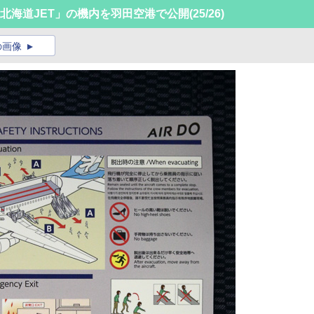
ゥ北海道JET」の機内を羽田空港で公開
(25/26)
の画像