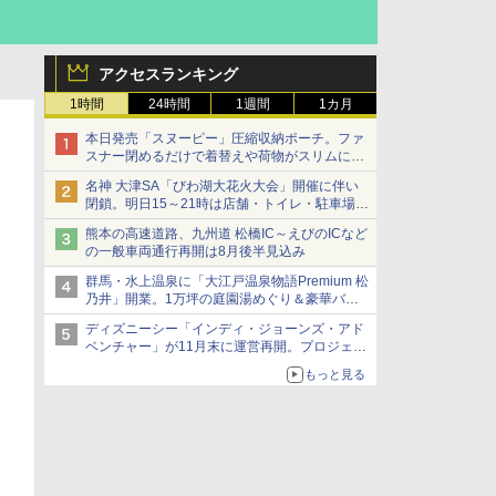
アクセスランキング
1時間
24時間
1週間
1カ月
本日発売「スヌーピー」圧縮収納ポーチ。ファ
スナー閉めるだけで着替えや荷物がスリムにま
とまる
名神 大津SA「びわ湖大花火大会」開催に伴い
閉鎖。明日15～21時は店舗・トイレ・駐車場の
利用不可
熊本の高速道路、九州道 松橋IC～えびのICなど
の一般車両通行再開は8月後半見込み
群馬・水上温泉に「大江戸温泉物語Premium 松
乃井」開業。1万坪の庭園湯めぐり＆豪華バイ
キングを体験してきた！
ディズニーシー「インディ・ジョーンズ・アド
ベンチャー」が11月末に運営再開。プロジェク
ションマッピングを追加、DPAは1500円
もっと見る