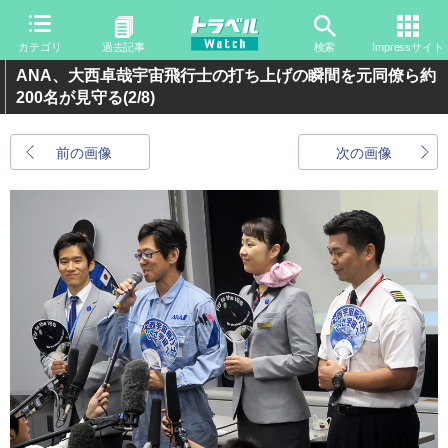
カテゴリ
過去記事
検索
Impressサイト
ANA、大西卓哉宇宙飛行士の打ち上げの瞬間を元同僚ら約
200名が見守る
(2/8)
前の画像
次の画像