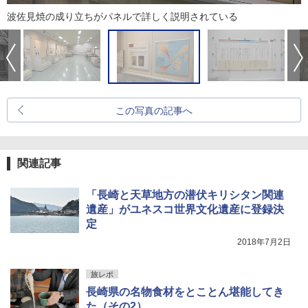
波佐見焼の成り立ちがパネルで詳しく説明されている
この写真の記事へ
関連記事
「長崎と天草地方の潜伏キリシタン関連
遺産」がユネスコ世界文化遺産に登録決
定
2018年7月2日
旅レポ
長崎県の名物食材をとことん堪能してき
た（その2）