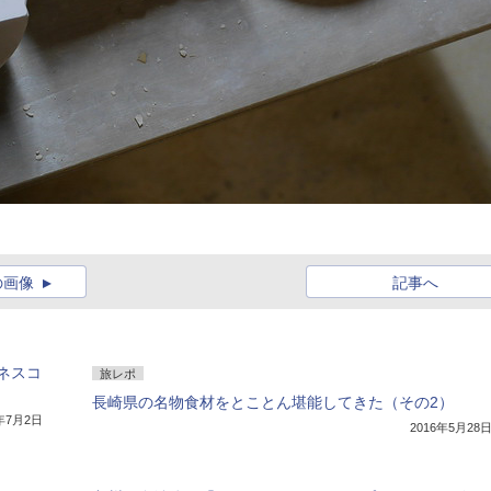
の画像
記事へ
ネスコ
旅レポ
長崎県の名物食材をとことん堪能してきた（その2）
8年7月2日
2016年5月28