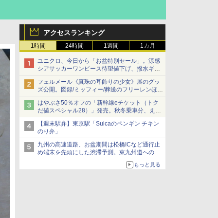
アクセスランキング
1時間
24時間
1週間
1カ月
ユニクロ、今日から「お盆特別セール」。涼感
シアサッカーワンピース待望値下げ、撥水ギア
ショーツは1990円に
フェルメール《真珠の耳飾りの少女》展のグッ
ズ公開。図録/ミッフィー/葬送のフリーレンほ
か、注目ブランドコラボが実現
はやぶさ50％オフの「新幹線eチケット（トク
だ値スペシャル28）」発売。秋冬乗車分、えき
ねっと限定
【週末駅弁】東京駅「Suicaのペンギン チキン
のり弁」
九州の高速道路、お盆期間は松橋ICなど通行止
め端末を先頭にした渋滞予測。東九州道への迂
回は料金調整を実施
もっと見る