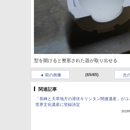
型を開けると整形された器が取り出せる
(65/85)
前の画像
次
関連記事
「長崎と天草地方の潜伏キリシタン関連遺産」がユ
世界文化遺産に登録決定
201