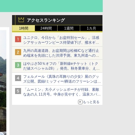
アクセスランキング
1時間
24時間
1週間
1カ月
ユニクロ、今日から「お盆特別セール」。涼感
シアサッカーワンピース待望値下げ、撥水ギア
ショーツは1990円に
九州の高速道路、お盆期間は松橋ICなど通行止
め端末を先頭にした渋滞予測。東九州道への迂
回は料金調整を実施
はやぶさ50％オフの「新幹線eチケット（トク
だ値スペシャル28）」発売。秋冬乗車分、えき
ねっと限定
フェルメール《真珠の耳飾りの少女》展のグッ
ズ公開。図録/ミッフィー/葬送のフリーレンほ
か、注目ブランドコラボが実現
「ムーミン」大小メッシュポーチが付録、素敵
なあの人 11月号。中身が見やすく、温泉スパに
も使える
もっと見る