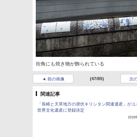
街角にも焼き物が飾られている
(47/85)
前の画像
次
関連記事
「長崎と天草地方の潜伏キリシタン関連遺産」がユ
世界文化遺産に登録決定
201