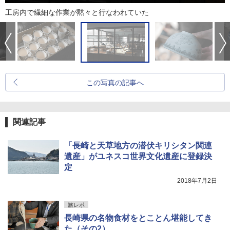
工房内で繊細な作業が黙々と行なわれていた
この写真の記事へ
関連記事
「長崎と天草地方の潜伏キリシタン関連
遺産」がユネスコ世界文化遺産に登録決
定
2018年7月2日
旅レポ
長崎県の名物食材をとことん堪能してき
た（その2）