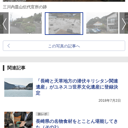
三川内皿山伝代官所の跡
この写真の記事へ
関連記事
「長崎と天草地方の潜伏キリシタン関連
遺産」がユネスコ世界文化遺産に登録決
定
2018年7月2日
旅レポ
長崎県の名物食材をとことん堪能してき
た（その2）