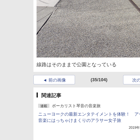
線路はそのままで公園となっている
(35/104)
前の画像
次
関連記事
ボーカリスト琴音の音楽旅
連載
ニューヨークの最新エンタテイメントを体験！ ア
音楽にはっちゃけまくりのアラサー女子旅
2019