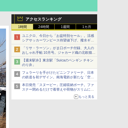
アクセスランキング
1時間
24時間
1週間
1カ月
ユニクロ、今日から「お盆特別セール」。涼感
シアサッカーワンピース待望値下げ、撥水ギア
ショーツは1990円に
「リサ・ラーソン」がま口ポーチ付録、大人の
おしゃれ手帖 10月号。ジャカード織の北欧猫デ
ザイン
【週末駅弁】東京駅「Suicaのペンギン チキン
のり弁」
フェラーリを手がけたピニンファリーナ、日本
の鉄道を初デザイン。南海電鉄が新たな「空港
特急」をなにわ筋線へ導入
本日発売「スヌーピー」圧縮収納ポーチ。ファ
スナー閉めるだけで着替えや荷物がスリムにま
とまる
もっと見る