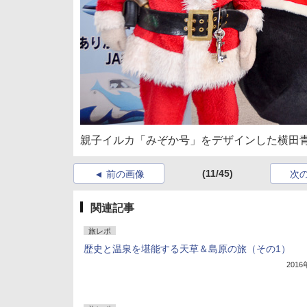
親子イルカ「みぞか号」をデザインした横田
(11/45)
前の画像
次
関連記事
旅レポ
歴史と温泉を堪能する天草＆島原の旅（その1）
201