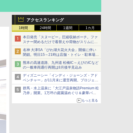
アクセスランキング
1時間
24時間
1週間
1カ月
本日発売「スヌーピー」圧縮収納ポーチ。ファ
スナー閉めるだけで着替えや荷物がスリムにま
とまる
名神 大津SA「びわ湖大花火大会」開催に伴い
閉鎖。明日15～21時は店舗・トイレ・駐車場の
利用不可
熊本の高速道路、九州道 松橋IC～えびのICなど
の一般車両通行再開は8月後半見込み
ディズニーシー「インディ・ジョーンズ・アド
ベンチャー」が11月末に運営再開。プロジェク
ションマッピングを追加、DPAは1500円
群馬・水上温泉に「大江戸温泉物語Premium 松
乃井」開業。1万坪の庭園湯めぐり＆豪華バイ
キングを体験してきた！
もっと見る