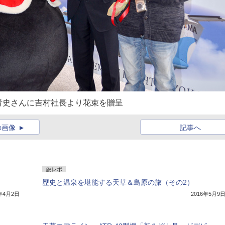
青史さんに吉村社長より花束を贈呈
の画像
記事へ
旅レポ
歴史と温泉を堪能する天草＆島原の旅（その2）
6年4月2日
2016年5月9