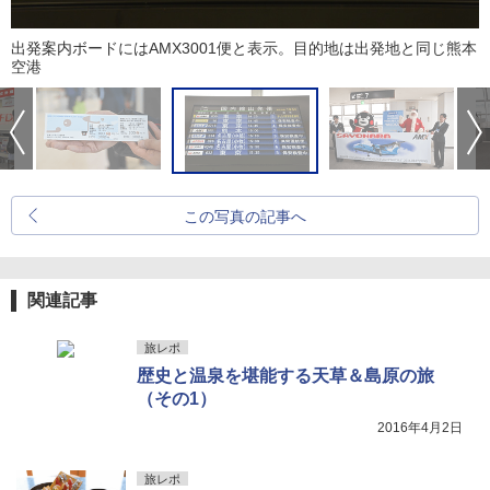
出発案内ボードにはAMX3001便と表示。目的地は出発地と同じ熊本
空港
この写真の記事へ
関連記事
旅レポ
歴史と温泉を堪能する天草＆島原の旅
（その1）
2016年4月2日
旅レポ