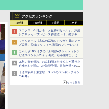
アクセスランキング
1時間
24時間
1週間
1カ月
ユニクロ、今日から「お盆特別セール」。涼感
シアサッカーワンピース待望値下げ、撥水ギア
ショーツは1990円に
フェルメール《真珠の耳飾りの少女》展のグッ
ズ公開。図録/ミッフィー/葬送のフリーレンほ
か、注目ブランドコラボが実現
はやぶさ50％オフの「新幹線eチケット（トク
だ値スペシャル28）」発売。秋冬乗車分、えき
ねっと限定
九州の高速道路、お盆期間は松橋ICなど通行止
め端末を先頭にした渋滞予測。東九州道への迂
回は料金調整を実施
【週末駅弁】東京駅「Suicaのペンギン チキン
のり弁」
もっと見る