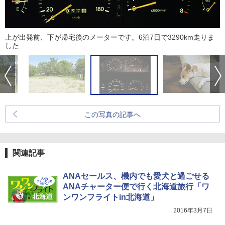
上が出発前、下が帰宅後のメーターです。6泊7日で3290km走りま
した
この写真の記事へ
関連記事
ANAセールス、機内でも愛犬と過ごせる
ANAチャーター便で行く北海道旅行「ワ
ンワンフライトin北海道」
2016年3月7日