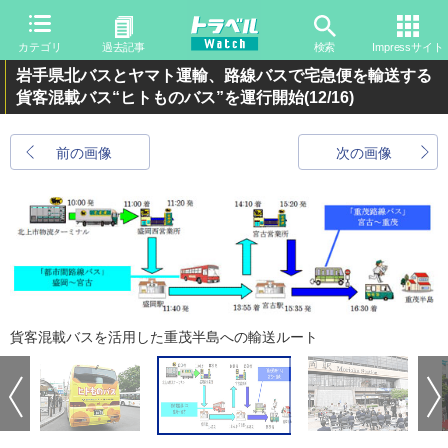
カテゴリ
過去記事
検索
Impressサイト
岩手県北バスとヤマト運輸、路線バスで宅急便を輸送する
貨客混載バス“ヒトものバス”を運行開始
(12/16)
前の画像
次の画像
貨客混載バスを活用した重茂半島への輸送ルート