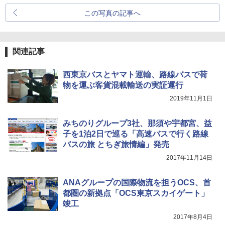
この写真の記事へ
関連記事
西東京バスとヤマト運輸、路線バスで荷
物を運ぶ客貨混載輸送の実証運行
2019年11月1日
みちのりグループ3社、那須や宇都宮、益
子を1泊2日で巡る「高速バスで行く路線
バスの旅 とちぎ旅情編」発売
2017年11月14日
ANAグループの国際物流を担うOCS、首
都圏の新拠点「OCS東京スカイゲート」
竣工
2017年8月4日