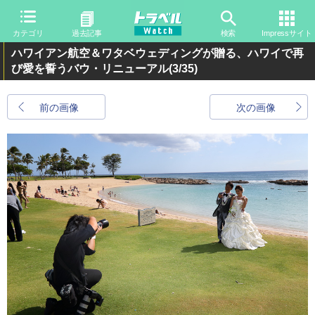
カテゴリ
過去記事
検索
Impressサイト
ハワイアン航空＆ワタベウェディングが贈る、ハワイで再
び愛を誓うバウ・リニューアル
(3/35)
前の画像
次の画像