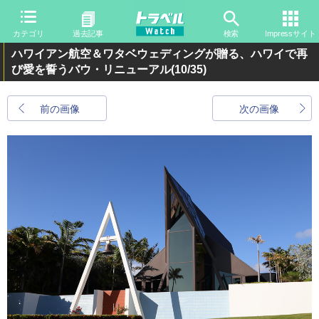
カテゴリ
過去記事
検索
Impressサイト
ハワイアン航空＆ワタベウェディングが贈る、ハワイで再
び愛を誓うバウ・リニューアル
(10/35)
前の画像
次の画像