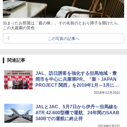
泊まったお部屋は「庭の棟」。その名前のとおり障子を開けたら、
この大庭園の景色
この写真の記事へ
関連記事
JAL、訪日誘客を強化する但馬地域・豊
岡市を中心に兵庫県PR。「新・JAPAN
PROJECT 関西」を2019年1月～3月に展
開
2018年12月20日
JALとJAC、5月7日から伊丹～但馬線を
ATR 42-600型機で運航、24年間のSAAB
340Bでの運航に終止符
2018年5月2日