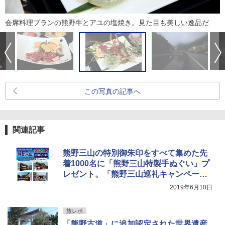
会席料理プランの熊野牛とアユの塩焼き。見た目も美しい逸品だ
この写真の記事へ
関連記事
熊野三山の特別御朱印をすべて集めた先
着1000名に「熊野三山特製手ぬぐい」プ
レゼント。「熊野三山巡礼キャンペー
ン」開始
2019年6月10日
旅レポ
「熊野古道」に追加認定された世界遺産