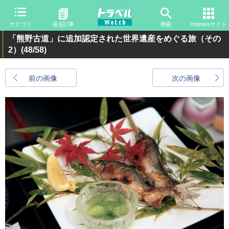
カテゴリ
過去記事
検索
Impressサイト
「熊野古道」に追加認定された世界遺産をめぐる旅（その
2）
(48/58)
前の画像
次の画像