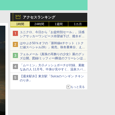
アクセスランキング
1時間
24時間
1週間
1カ月
ユニクロ、今日から「お盆特別セール」。涼感
シアサッカーワンピース待望値下げ、撥水ギア
ショーツは1990円に
はやぶさ50％オフの「新幹線eチケット（トク
だ値スペシャル28）」発売。秋冬乗車分、えき
ねっと限定
フェルメール《真珠の耳飾りの少女》展のグッ
ズ公開。図録/ミッフィー/葬送のフリーレンほ
か、注目ブランドコラボが実現
「ムーミン」大小メッシュポーチが付録、素敵
なあの人 11月号。中身が見やすく、温泉スパに
も使える
【週末駅弁】東京駅「Suicaのペンギン チキン
のり弁」
もっと見る