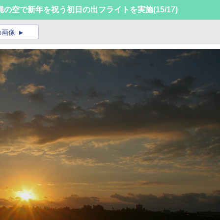
縄の空で新年を祝う初日の出フライトを実施
(15/17)
の画像