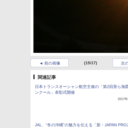
(15/17)
前の画像
次
関連記事
日本トランスオーシャン航空主催の「第2回美ら海
ンクール」表彰式開催
2017
JAL、“冬の沖縄”の魅力を伝える「新・JAPAN PROJ