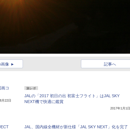
の画像
記事へ
図画コ
旅レポ
JALの「2017 初日の出 初富士フライト」はJAL SKY
年8月22日
NEXT機で快適に鑑賞
2017年1月1
ECT
JAL、国内線全機材が新仕様「JAL SKY NEXT」化を完了