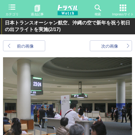
カテゴリ
過去記事
検索
Impressサイト
日本トランスオーシャン航空、沖縄の空で新年を祝う初日
の出フライトを実施
(2/17)
前の画像
次の画像