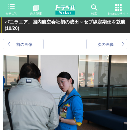
カテゴリ
過去記事
検索
Impressサイト
バニラエア、国内航空会社初の成田～セブ線定期便を就航
(10/20)
前の画像
次の画像