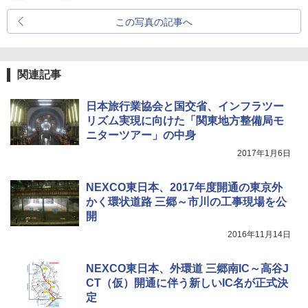
この写真の記事へ
関連記事
日本旅行業協会と国交省、インフラツー
リズム実現に向けた「関東地方整備局モ
ニターツアー」の中身
2017年1月6日
NEXCO東日本、2017年度開通の東京外
かく環状道路 三郷～市川の工事現場を公
開
2016年11月14日
NEXCO東日本、外環道 三郷南IC～高谷J
CT（仮）開通に伴う新しいIC名が正式決
定