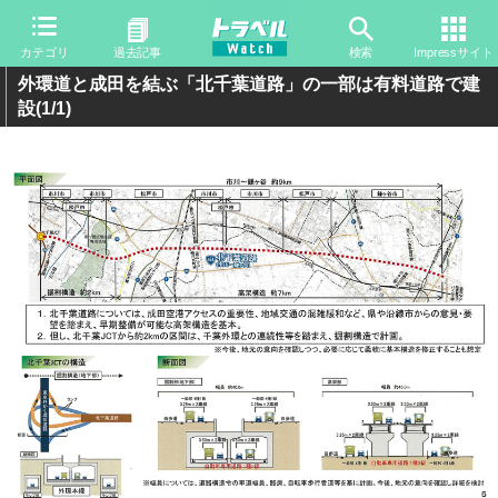
カテゴリ
過去記事
検索
Impressサイト
外環道と成田を結ぶ「北千葉道路」の一部は有料道路で建
設
(1/1)