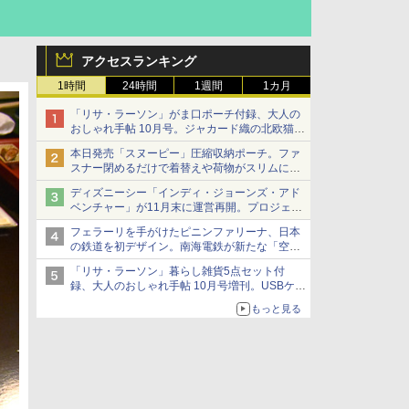
アクセスランキング
1時間
24時間
1週間
1カ月
「リサ・ラーソン」がま口ポーチ付録、大人の
おしゃれ手帖 10月号。ジャカード織の北欧猫デ
ザイン
本日発売「スヌーピー」圧縮収納ポーチ。ファ
スナー閉めるだけで着替えや荷物がスリムにま
とまる
ディズニーシー「インディ・ジョーンズ・アド
ベンチャー」が11月末に運営再開。プロジェク
ションマッピングを追加、DPAは1500円
フェラーリを手がけたピニンファリーナ、日本
の鉄道を初デザイン。南海電鉄が新たな「空港
特急」をなにわ筋線へ導入
「リサ・ラーソン」暮らし雑貨5点セット付
録、大人のおしゃれ手帖 10月号増刊。USBケー
ブルや缶ケースなど
もっと見る