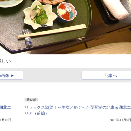
美しい
の画像
記事へ
旅レポ
湖北エ
リラックス滋賀！～美女とめぐった琵琶湖の北東＆湖北エ
リア（前編）
11月15日
2016年11月5