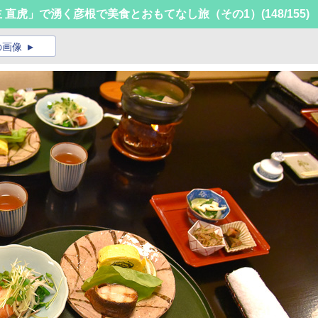
主 直虎」で湧く彦根で美食とおもてなし旅（その1）
(148/155)
の画像