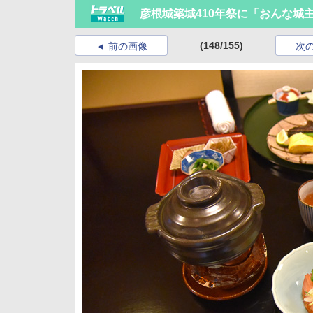
彦根城築城410年祭に「おんな城
(148/155)
前の画像
次