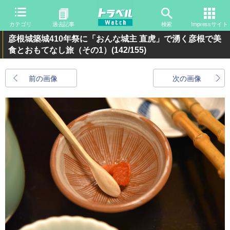
カテゴリ
過去記事
検索
Impressサイト
彦根城築城410年祭に「おんな城主 直虎」で湧く彦根で美
食とおもてなし旅（その1）
(142/155)
前の画像
次の画像